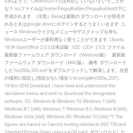
ののようで、CAElinux2013では対応していないということか
な？ isoファイルは/home/PinguyBuilder/PinguyBuilderの下に
作成されます. （注意）Basixは最新の ダウンロードが拒否さ
れるときはgoogle driveにログインするとうまくいきます. ニ
ュース Windowsライクなメニューやデスクトップを持ち
Windowsユーザーが違和感なく使うことができます. Ubuntu
18.04 OpenOffice 2.0.3 日本語版 · V2C（2CH 2.0.3. ファイル,
最新版ファームウェア ダウンロード（Windows版） · 最新版
ファームウェア ダウンロード（MAC版）. 備考. ダウンロード
した"nc050a_203.exe"をダブルクリックして解凍します。任意
の場所に指定し(指定がない場合"c:¥corega¥nc050a_203")、
14 Nov 2016 Download. I have read and understood the
disclaimer below and wish to download the designated
software. OS. Windows 8; Windows 10; Windows 7 (x64);
Windows 8.1 (x64); Windows 7; Windows 8.1; Windows 8 (x64);
Windows Vista (x64); Windows XP; Windows 10 (x64) *1 The
figures are based on Canon's testing standards (ISO 100 and
Standard Picture Style) using a 4 GB card. ダウンロードした