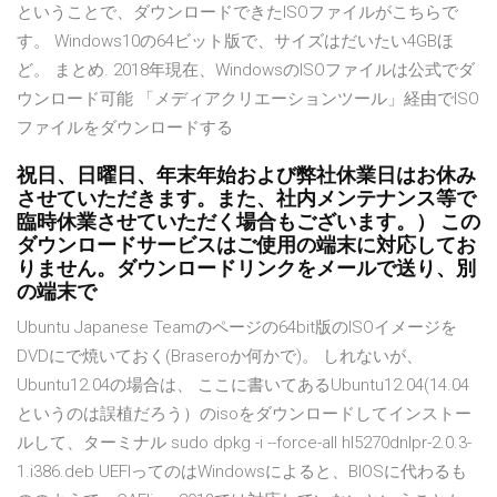
ということで、ダウンロードできたISOファイルがこちらで
す。 Windows10の64ビット版で、サイズはだいたい4GBほ
ど。 まとめ. 2018年現在、WindowsのISOファイルは公式でダ
ウンロード可能 「メディアクリエーションツール」経由でISO
ファイルをダウンロードする
祝日、日曜日、年末年始および弊社休業日はお休み
させていただきます。また、社内メンテナンス等で
臨時休業させていただく場合もございます。） この
ダウンロードサービスはご使用の端末に対応してお
りません。ダウンロードリンクをメールで送り、別
の端末で
Ubuntu Japanese Teamのページの64bit版のISOイメージを
DVDにで焼いておく(Braseroか何かで)。 しれないが、
Ubuntu12.04の場合は、 ここに書いてあるUbuntu12.04(14.04
というのは誤植だろう）のisoをダウンロードしてインストー
ルして、ターミナル sudo dpkg -i --force-all hl5270dnlpr-2.0.3-
1.i386.deb UEFIってのはWindowsによると、BIOSに代わるも