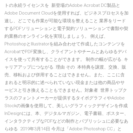
トの永続ライセンスを 新登場のAdobe Acrobat DC製品と
Adobe Document Cloudを使用すれば、ビジネスプロセスを加
速し、どこでも作業が可能な環境を整えること 業界をリード
するPDFソリューションと電子契約ソリューションで書類や契
約業務のオンライン化を実現しましょう。 例えば、
PhotoshopとIllustratorを組み合わせて作成したコンテンツを
AcrobatでPDF変換し、クライアントやチームとあらゆるデバ
イスを使って共有することができます。 制作の幅が広がる. キ
ャリアアップにつながる. 理由 その 本特典を譲渡、交換、販
売、移転および併用することはできません。また、ここに含
まれると明示的に述べられていない現金または他の商品やサ
ービスと引き換えることもできません。対象者 世界トップク
ラスのフォントメーカーが提供するタイポグラフィやAdobe
Stockの画像を使用して、美しいグラフィックデザインを作成
InDesignには、本、デジタルマガジン、電子書籍、ポスター、
インタラクティブなPDFなどの制作とパブリッシュに必要なあ
らゆる 2019年3月14日 今月は「Adobe Photoshop CC」と