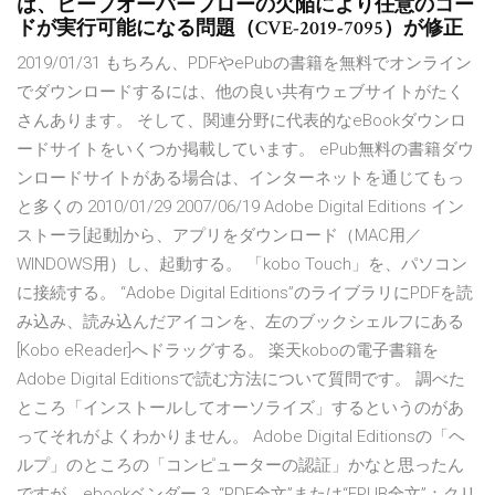
は、ヒープオーバーフローの欠陥により任意のコー
ドが実行可能になる問題（CVE-2019-7095）が修正
2019/01/31 もちろん、PDFやePubの書籍を無料でオンライン
でダウンロードするには、他の良い共有ウェブサイトがたく
さんあります。 そして、関連分野に代表的なeBookダウンロ
ードサイトをいくつか掲載しています。 ePub無料の書籍ダウ
ンロードサイトがある場合は、インターネットを通じてもっ
と多くの 2010/01/29 2007/06/19 Adobe Digital Editions イン
ストーラ[起動]から、アプリをダウンロード（MAC用／
WINDOWS用）し、起動する。 「kobo Touch」を、パソコン
に接続する。 “Adobe Digital Editions”のライブラリにPDFを読
み込み、読み込んだアイコンを、左のブックシェルフにある
[Kobo eReader]へドラッグする。 楽天koboの電子書籍を
Adobe Digital Editionsで読む方法について質問です。 調べた
ところ「インストールしてオーソライズ」するというのがあ
ってそれがよくわかりません。 Adobe Digital Editionsの「ヘ
ルプ」のところの「コンピューターの認証」かなと思ったん
ですが、ebookベンダー 3. “PDF全文”または“EPUB全文”：クリ