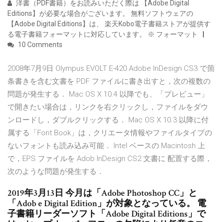
洋書（PDF書籍）をお読みいただく際は 【Adobe Digital
Editions】が必要な場合がございます。 無料ソフトウェアの
【Adobe Digital Editions】は、 楽天Kobo電子書籍ストアが提供す
る電子書籍フォーマットに対応しています。 ※ フォーマット
10 Comments
2008年7月9日 Olympus EVOLT E-420 Adobe InDesign CS3 で箇
条書きを含む文書を PDF ファイルに書き出すと，次の複数の
問題が発生する． Mac OS X 10.4 以降でも、「プレビュー」
で開きたい場合は，リンクを右クリックし，ファイルをダウ
ンロードし，ダブルクリックする． Mac OS X 10.3 以降に付
属する「Font Book」は，クリエータ情報やファイルタイプの
ないフォントも読み込み可能． Intel ベースの Macintosh 上
で，EPS ファイルを Adob InDesign CS2 文書に 配置する際，
次のような問題が発生する．
2019年3月13日 今月は「Adobe Photoshop CC」と
「Adob e Digital Edition」が対象となっている。 電
子書籍リーダーソフト「Adobe Digital Editions」で