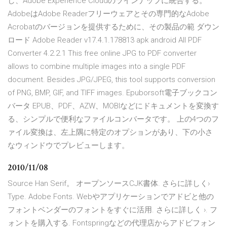
し、Adobe Experience Cloudのラインナップに統合する。
AdobeはAdobe Readerフリーウェアとその専門的なAdobe
Acrobatのバージョンを提供するために、その製品の範 ダウン
ロード Adobe Reader v17.4.1.178813 apk android All PDF
Converter 4.2.2.1 This free online JPG to PDF converter
allows to combine multiple images into a single PDF
document. Besides JPG/JPEG, this tool supports conversion
of PNG, BMP, GIF, and TIFF images. Epuborsoft電子ブックコン
バータ EPUB、PDF、AZW、MOBIなどにドキュメントを変換す
る、シンプルで便利なファイルコンバータです。 上の4つのフ
ァイル変換は、左上隅に特定のオプションがあり、下の小さ
なウィンドウでプレビューします。
2010/11/08
Source Han Serif。 オープンソースCJK書体. さらに詳しく›
Type. Adobe Fonts. Webやアプリケーションでアドビと他の
フォントベンダーのフォントをすぐに活用. さらに詳しく ›. フ
ォントを購入する. Fontspringなどの代理店からアドビフォン