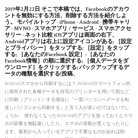
2019年2月22日 そこで本稿では、Facebookのアカウ
ントを無効にする方法、削除する方法を紹介しよ
う。 モバイルトップ · iPhone · Android · 携帯キャリ
ア · MVNO · スマホアプリ / サービス · スマホアクセ
サリー · ネット比較 iOSアプリは画面の右下、
Androidアプリは右上に設定アイコンがある; ［設定
とプライバシー］をタップする; ［設定］をタップ
する; ［あなたのFacebook 設定］-［あなたの
Facebook情報］の順に選択する; ［個人データをダ
ウンロード］をクリックする; バックアップするデ
ータの種類を選択する(投稿、
Androidスマホから印刷するには？ Androidスマートフォン内
に保存された各種データを自宅のプリンターを用いて紙など
に印刷（プリント）する場合に「一度パソコンへデータを転
送しパソコンから印刷する」と言う人が多いのではないでし
ょうか。 使わなくなったAndroidのアプリを放っておくとスマ
ホの容量を無駄遣いしたり、スマホの挙動が悪くなったりし
ます。最初から入っているアプリで不要なものがあれば削