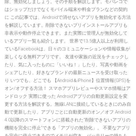
除、無効化しましょう。その手順を解説します。モバレコで
はショップだけでなくモバイル端末や料金プランなどの契約
に この記事では、Androidで消せないアプリを無効化する方法
を解説しています。削除できないプリインストールアプリも
非表示や動作停止できます。また実際に管理人が無効化して
いるアプリ一覧も紹介します。 世界で13.5億人以上が利用し
ているFacebookは、日々のコミュニケーションや情報収集が
楽しくなる無料アプリです。 友達や家族の近況をチェックし
たり、気に入ったものに「いいね！」したり、写真や動画を
シェアしたり、好きなブランドの最新ニュースを受け取った
り いつでも、どこでも 【Android＆iPhone】位置情報(GPS)を
オン/オフする方法！ スマホアプリレビューやスマホ情報はア
ンドロック 実際に使った Androidアプリの自動更新設定を変
更する方法を解説する。無線LANに接続しているときにのみ自
動で更新したり、アプリごとに自動更新のオン／オフ Android
4.0以降のスマートフォンに搭載された“削除できないアプリの
機能を完全に停止”できる「アプリの無効化」。 不要なアプリ
を完全に停止できるのでメモリが空き、バッテリーの持ちも