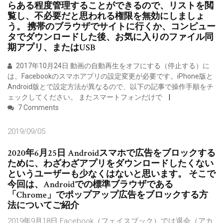
らある程度管理することができるので、リストを閲
覧し、不必要だと思われる権限を無効にしましょ
う。 携帯のブラウザでサイトに行くか、コンピュー
タでダウンロードした後、お気に入りのファイル同
期アプリ、またはUSB
2017年10月24日 動画の自動再生をオフにする（停止する）に
は、Facebookのスマホアプリの設定変更が必要です。iPhone版と
Android版とで設定方法が異なるので、以下の記事で操作手順をチ
ェックしてください。 またスマートフォンだけで
7 Comments
2019/09/05
2020年6月25日 Androidスマホで広告をブロックする
ために、わざわざアプリをダウンロードしたくない
というユーザーも少なくはないと思います。 そこで
今回は、Androidでの標準ブラウザである
「Chrome」でポップアップ広告をブロックする方
法についてご紹介
2019年9月18日 Facebook（フェイスブック）では退会（アカ