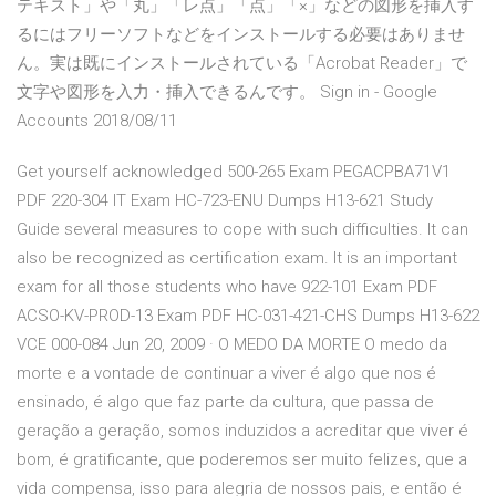
テキスト」や「丸」「レ点」「点」「×」などの図形を挿入す
るにはフリーソフトなどをインストールする必要はありませ
ん。実は既にインストールされている「Acrobat Reader」で
文字や図形を入力・挿入できるんです。 Sign in - Google
Accounts 2018/08/11
Get yourself acknowledged 500-265 Exam PEGACPBA71V1
PDF 220-304 IT Exam HC-723-ENU Dumps H13-621 Study
Guide several measures to cope with such difficulties. It can
also be recognized as certification exam. It is an important
exam for all those students who have 922-101 Exam PDF
ACSO-KV-PROD-13 Exam PDF HC-031-421-CHS Dumps H13-622
VCE 000-084 Jun 20, 2009 · O MEDO DA MORTE O medo da
morte e a vontade de continuar a viver é algo que nos é
ensinado, é algo que faz parte da cultura, que passa de
geração a geração, somos induzidos a acreditar que viver é
bom, é gratificante, que poderemos ser muito felizes, que a
vida compensa, isso para alegria de nossos pais, e então é