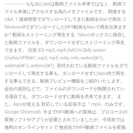
----------------- ちなみにasxは動画ファイル本体ではなく、動画フ
ァイル本体にアクセスする為のメタファイルです。 関連する
Q&A. 1 漫画喫茶でダウンロードしてきた動画をMacで再生; 2
Windows8でダウンロードしたMP4動画をMacで再生出来ます
か? 動画をストリーミング再生する. Yahoo!ボックスに保存し
た動画ファイルを、ダウンロードせずにストリーミング再生
できます。 注意 IE9, mp3, mp4 (AAC/H.264), webm
(Vorbis/VP8)※1, mp3, mp4, m4a, m4v, webm(※1),
webma(※1), webmv(※1). 添付されている動画ファイルをダウ
ンロードして再生する事も、ダンロードせずにAipo内で再生
する事もできる、動画プレビュー機能をご紹介いたします。
会社の規則などで、ファイルのダウンロードが制限されてい
る場合でも、ダウンロードせずに動画を共有できます。 ま
た、Aipoが使える 対応している拡張子は「.mp4」のみです。
Google Chromeの 今までMP4動画への変換は、プロユースの
変換ソフトやアプリが必要とされていましたが、今現在では
無料のオンラインサイトで 無劣化でMP4動画ファイルを変換;