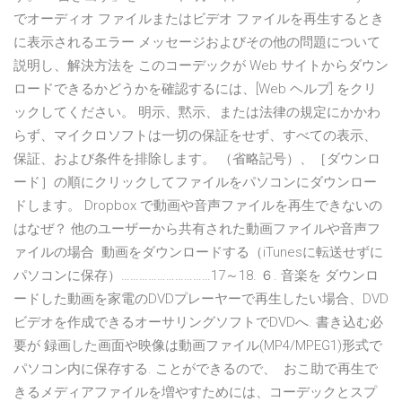
でオーディオ ファイルまたはビデオ ファイルを再生するとき
に表示されるエラー メッセージおよびその他の問題について
説明し、解決方法を このコーデックが Web サイトからダウン
ロードできるかどうかを確認するには、[Web ヘルプ] をクリ
ックしてください。 明示、黙示、または法律の規定にかかわ
らず、マイクロソフトは一切の保証をせず、すべての表示、
保証、および条件を排除します。 （省略記号）、［ダウンロ
ード］の順にクリックしてファイルをパソコンにダウンロー
ドします。 Dropbox で動画や音声ファイルを再生できないの
はなぜ？ 他のユーザーから共有された動画ファイルや音声フ
ァイルの場合 動画をダウンロードする（iTunesに転送せずに
パソコンに保存）…………………………17～18. ６. 音楽を ダウンロ
ードした動画を家電のDVDプレーヤーで再生したい場合、DVD
ビデオを作成できるオーサリングソフトでDVDへ. 書き込む必
要が 録画した画面や映像は動画ファイル(MP4/MPEG1)形式で
パソコン内に保存する. ことができるので、 おこ助で再生で
きるメディアファイルを増やすためには、コーデックとスプ