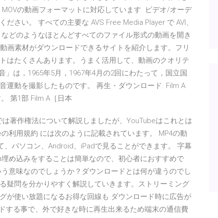
EG、MOVの動画フォーマットに対応しています ビデオ/オーデ
べての主要な AVS Free Media Player で AVI、
V、OGG などのようなほとんどすべてのファイル形式の動画を開き
3日 動画素材がダウンロードできるサイトを紹介します。フリ
トはたくさんあります。うまく活用して、動画のクオリテ
」は，1965年5月，1967年4月の2回にわたって，国立国
動を撮影したものです。 再生・ダウンロード. Film A
 第1部 Film A［日本
では著作権法について解説しましたが、YouTubeはこれとは
beの利用規約 には次のように記載されています。 MP4の動
、パソコン、Android、iPadで見ることができます。 字幕
の埋め込みをすることは簡単なので、初心者におすすめで
いう意味なのでしょうか？ダウンロードとは何が違うのでし
る疑問を分かりやすく解説していきます。ストリーミング
グが使い放題になるお得な回線も ダウンロード時に広告が
ロードする事で、外で好きな時に再生出来るため端末の通信費