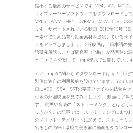
縮小する最高のサービスです; MP4、AVI、MP
ィオプレーヤーソフトウェアをダウンロードしてください。 す
MPEG、WMV、MP4、DVR-MS、MKV、FL
ます。サポートされている動画 2016年10月1
ー素材でも高品質な動画素材を提供しているサイ
ィをアップしましょう。 X線映画は「日本語の発音
語研究所話しことば研究室（当時）が発音時の調音運
と Film B を分割して，mp4形式で公開しています。
mp4、mp3に関わらずダウンロードはng！ 上記
別個に独自の利用規約を設けています。 YouTu
画にASS、SSA、SRTの字幕ファイルを結合させて
付きの外国映画を見てみましょう。 動画に字幕
す。 動画や音楽の「ストリーミング」とはどう
ょうか？この記事では、ストリーミングにまつわ
のメリット・デメリットに加えて、ストリーミン
出るもののWi-fi環境で寝る前に動画をダウン