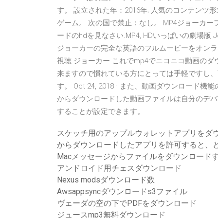
す。 設立された年：2016年; 人気のコンテン
ゲーム。 次の国で禁止：なし。 MP4ジョーカーフル
ードのhdを見なさい.MP4, HDいっぱいの劇場版 
ジョーカーの完全な英語のフルムービーをオンラ
視聴 ジョーカー これでmp4でニコニコ動画の
来ますので慣れている方にとっては手軽ですし、
す。 Oct 24, 2018 · また、動画ダウンロ
からダウンロードした動画ファイルは自分のデバ
することが設定できます。
スケッチ用のアップルウォレットアプリをダ
からダウンロードしたアプリを許可すると、
Macメッセージからファイルをダウンロード
アンドロイド用チェスダウンロード
Nexus modsダウンロード数
Awsappsyncダウンロードs3ファイル
ヴェーダの空の下でPDFをダウンロード
ジュースmp3無料ダウンロード