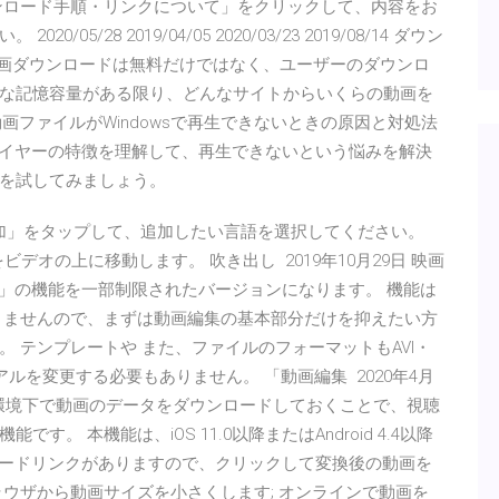
ンロード手順・リンクについて」をクリックして、内容をお
/28 2019/04/05 2020/03/23 2019/08/14 ダウン
ン動画ダウンロードは無料だけではなく、ユーザーのダウンロ
な記憶容量がある限り、どんなサイトからいくらの動画を
画ファイルがWindowsで再生できないときの原因と対処法
レイヤーの特徴を理解して、再生できないという悩みを解決
を試してみましょう。
を追加」をタップして、追加したい言語を選択してください。
タをビデオの上に移動します。 吹き出し 2019年10月29日 映画
poser」の機能を一部制限されたバージョンになります。 機能は
りませんので、まずは動画編集の基本部分だけを抑えたい方
 テンプレートや また、ファイルのフォーマットもAVI・
アルを変更する必要もありません。 「動画編集 2020年4月
Fi環境下で動画のデータをダウンロードしておくことで、視聴
 本機能は、iOS 11.0以降またはAndroid 4.4以降
ロードリンクがありますので、クリックして変換後の動画を
ウザから動画サイズを小さくします; オンラインで動画を