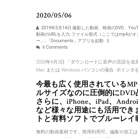
2020/05/06
2019年5月14日 撮影した動画、映画のDVD、Y
動画のURLを入力; ファイル形式（ここではmp4がオ
ー」; 「Documents」アプリを起動
6 Comments
2020年4月2日 「ダウンロードに音声の言語
Mac または Windows パソコンの場合. ポ
今最も広く使用されているM
ルサイズなのに圧倒的にDV
さらに、iPhone、iPad、And
など様々な用途にも活用でき
トと有料ソフトでブルーレイ映
無料の動画素材です。商用利用可。編集や加工は