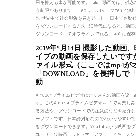
用を抑える事が可能です。 bilibili動画では
う制限があります。 Dec 01, 2019 · Frozen
説 世界中で社会現象を巻き起こし、日本でも歴代3位と
をダウンロードする方法. 5G時代になると、動
ダウンロードしてオフラインで観る、さらに保存
2019年5月14日 撮影した動画
イプの動画を保存したいですか？
ァイル形式（ここではmp4が
「DOWNLOAD」を長押しで「コ
動
Amazonプライムビデオはたくさんの動画を楽
す。このAmazonプライムビデオをPCでも楽し
る方法や、ダウンロードでの注意点などを紹介しま
ーソフトです。日本語対応なのでわかりやすいです
をダウンロードできます。YouTubeから映画
ユーザーは映画、tvドラマ、アプリ、ドキュメ