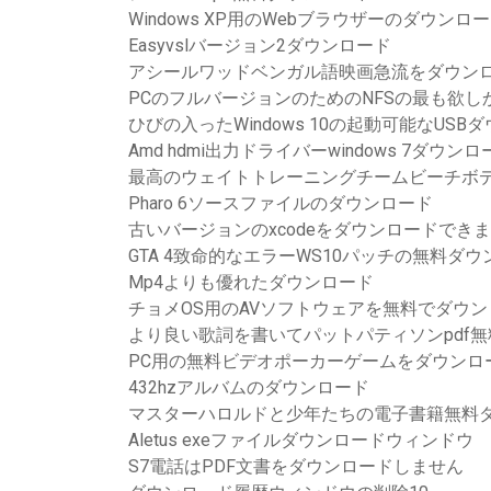
Windows XP用のWebブラウザーのダウンロ
Easyvslバージョン2ダウンロード
アシールワッドベンガル語映画急流をダウン
PCのフルバージョンのためのNFSの最も欲
ひびの入ったWindows 10の起動可能なUSB
Amd hdmi出力ドライバーwindows 7ダウンロ
最高のウェイトトレーニングチームビーチボデ
Pharo 6ソースファイルのダウンロード
古いバージョンのxcodeをダウンロードでき
GTA 4致命的なエラーWS10パッチの無料ダ
Mp4よりも優れたダウンロード
チョメOS用のAVソフトウェアを無料でダウン
より良い歌詞を書いてパットパティソンpdf
PC用の無料ビデオポーカーゲームをダウンロ
432hzアルバムのダウンロード
マスターハロルドと少年たちの電子書籍無料
Aletus exeファイルダウンロードウィンドウ
S7電話はPDF文書をダウンロードしません