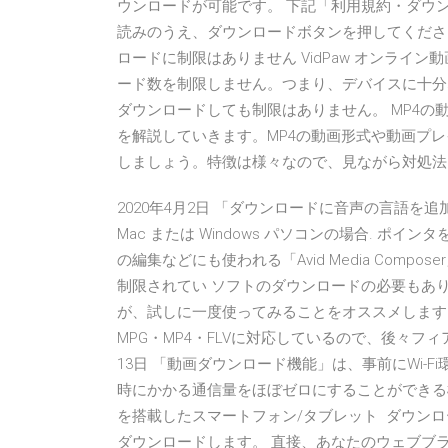
ウンロードが可能です。 下記「利用規約・ダウ
読みのうえ、ダウンロードボタンを押してください。 2020/05
ロードに制限はありません VidPaw オンライ
ード数を制限しません。つまり、デバイスに十分
ダウンロードしても制限はありません。 MP4の動
を解説していきます。MP4の動画形式や動画プ
しましょう。特徴は様々なので、見ながら対処法
2020年4月2日 「ダウンロードに音声の言語
Mac または Windows パソコンの場合. ポイン
の編集などにも使われる「Avid Media Com
制限されてい ソフトのダウンロードの必要もあ
が、試しに一度使ってみることをオススメします。
MPG・MP4・FLVに対応しているので、後々フィ
13日 「動画ダウンロード機能」は、事前にWi-
時にかかる通信量をほぼゼロにすることができる機能です。
を搭載したスマートフォン/タブレット ダウン
ダウンロードします。 直接、あなたのウェブブラ