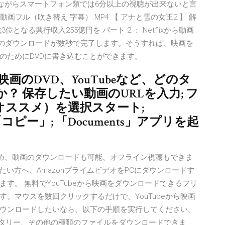
、残念ながらスマートフォン類では6分以上の視聴が出来ないと言
 2 無料動画フル（吹き替え 字幕）.MP4 【 アナと雪の女王2 】 解
なる興行収入255億円を パート 2 ： Netflixから動画
画のダウンロードが数秒で完了します。そうすれば、映画を
のためにDVDに書き込むことができます。
、映画のDVD、YouTubeなど、どのタ
 保存したい動画のURLを入力; フ
オススメ）を選択スタート;
ピー」; 「Documents」アプリを起
しめ、動画のダウンロードも可能、オフライン視聴もできま
みたい方へ、AmazonプライムビデオをPCにダウンロードす
す。 無料でYouTubeから映画をダウンロードできるフリ
。マウスを数回クリックするだけで、YouTubeから映画
をダウンロードしたいなら、以下の手順を実行してください。
ンタリー、その他の種類のファイルをダウンロードできま