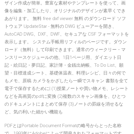
ザイン作成が簡単。豊富な素材やテンプレートを使って、画
像を編集・加工したり、オリジナルのデザインが素早くでき
あがります。 無料 free dxf viewer 無料 のダウンロード ソフ
トウェア UpdateStar - 無料の DWG ビューアーを開き、
AutoCAD DWG、DXF、DWF、セキュアな CSF フォーマットを
表示します。 システム手帳用リフィルのページです。ダウン
ロード（無料）して印刷できます。通常のウィークリー・マ
ンスリースケジュールの他、1日1ページ用、ダイエット日
記・絵日記・夢日記、家計簿・金銭出納帳、To Do List、願
望・目標達成シート、基礎体温表、料理レシピ、日々の何で
もメモ、原稿 カメラをかざしたら一瞬でスキャン 書類を全て
電子で保存するために| (1)授業ノートや買い物メモ、レシート
などを高画質のpdfに変換 (2)複数のスキャン画像を、ひとつ
のドキュメントにまとめて保存 (3)ノートの罫線を消せるな
ど、気の利いた細かい機能も
PDFとはPortable Document Formatの略号からとった名称
で、1993年にAdobeによって開発されたフォーマットです。