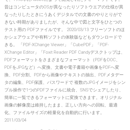
昔はコンピュータのOSが異なったりソフトウエアの仕様が異
なったりしたときにうあくデジタルでの文書のやりとりがで
きない時期がありましたが、そんな中で図と文字をひとつの
テスト用の PDFファイルです。 2020/03/13 フリーソフトのほ
かシェアウェアや有料ソフトの体験版などもダウンロードで
きる。 「PDF-XChange Viewer」「CubePDF」「PDF-
XChange Editor」「Foxit Reader PDF Candyデスクトップは、
PDFフォーマットをさまざまなフォーマット（PDFをDOC、
PDFをJPGなど）へ変換、文書や電子書籍や画像をPDFへ変
換、PDF分割、PDFから画像やテキストの抽出、PDFメタデー
タの編集、PDF保護、パスワードで 複数のJPGイメージをシン
プル操作で1つのPDFファイルに統合、SNSでシェアしたり、
簡単に一覧できるフォーマットに変換できます。オリジナル
画像の解像度は維持したまま、正しい方向への回転、最適
化、ファイルサイズの軽量化を自動的に行います。
2011/03/04