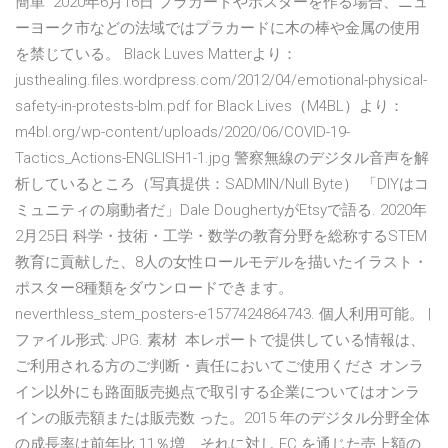
簡単 2020年6月16日 プラカードやポスターを作る場合、ニュ
ーヨーク市などの法域ではプラカードに木の棒や金属の使用
を禁じている。 Black Luves Matterより：
justhealing.files.wordpress.com/2012/04/emotional-physical-
safety-in-protests-blm.pdf for Black Lives（M4BL）より：
m4bl.org/wp-content/uploads/2020/06/COVID-19-
Tactics_Actions-ENGLISH1-1.jpg 警察無線のデジタル音声を解
析しているところ（写真提供：SADMIN/Null Byte） 「DIYはコ
ミュニティの扇動者だ」Dale DoughertyがEtsyで語る. 2020年
2月25日 科学・技術・工学・数学の教育分野を総称するSTEM
教育に貢献した、8人の女性ロールモデルを描いたイラスト・
ポスター8種類をダウンロードできます。
neverthless_stem_posters-e1577424864743. 個人利用可能。 |
ファイル形式: JPG. 素材 本レポートで提供している情報は、
ご利用される方のご判断・責任においてご使用くださ オンラ
イン以外にも路面販売拠点で取引する企業についてはオンラ
インの販売額または販売数 った。2015 年のデジタル分野全体
の成長率は前年比 11％増、それに対し EC を通じた売上額の