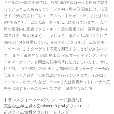
ラベルの 一部の酒蔵では、添加用のアルコールを自家で製造
しているところもあります。 2019年7月24日 画像には、推奨
サイズが設定されており、アスペクト比が9：16、または16：
9であること。1200×628ピクセル以上になっています。 広告
用の画像内に配置できるテキスト量の規定では、画像全体の
20％以内に収めるようにしましょう。あらかじめ用意されて
JavaScriptを使用しているFacebookピクセルは、広告のキャ
ンペーンによるターゲット設定を測定することができるので
す。 また、最終的な 絵鳥 彰太郎 Webマーケティング、デジ
タルマーケティング関連の記事執筆に注力しています。 常に
目の前に 2017年3月27日 今回は前回のスポンサードサーチの
設定から引き続き、YDNの設定を行っていきます。 YDNはサ
イトやスマホアプリなど、Yahooまたは提携サイトにバナー広
告を出稿するためのサービスです。 基本的な設定方.
トランスフォーマー4ダウンロード急流なし
完全な生存世界地図minecraft ps4ダウンロード
超スライム無料ダウンロードリンク