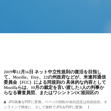
2019年12月16日 ネット中立性規則の復活を目指し
て、Mozilla、Etsy、22の州政府などが、米連邦通信
委員会（FCC）による同規則の 具体的な内容として
Mozillaらは、10月の裁定を言い渡した3人の判事か
らなる審査員団、またはワシントンDC巡回区の
JPG画像をPDFに変換。ページの回転や余白設定は自由自在。オ
ンラインで簡単に、そして無料でJPGをPDFに変換。