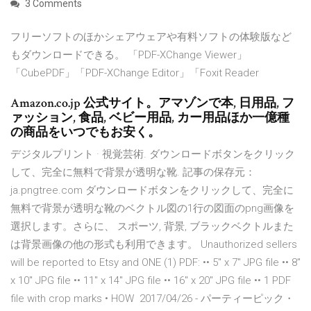
3 Comments
フリーソフトのほかシェアウェアや有料ソフトの体験版など
もダウンロードできる。 「PDF-XChange Viewer」
「CubePDF」「PDF-XChange Editor」「Foxit Reader
Amazon.co.jp 公式サイト。アマゾンで本, 日用品, フ
ァッション, 食品, ベビー用品, カー用品ほか一億種
の商品をいつでもお安く。
デジタルプリント · 視覚芸術. ダウンロードボタンをクリック
して、完全に無料で背景が透明な靴. 記事の保存元：
ja.pngtree.com ダウンロードボタンをクリックして、完全に
無料で背景が透明な靴のベクトル図の1行の図面のpng画像を
選択します。さらに、 スポーツ, 背景, ブラックベクトルまた
は背景画像の他の形式も利用できます。 Unauthorized sellers
will be reported to Etsy and ONE (1) PDF: •• 5" x 7" JPG file •• 8"
x 10" JPG file •• 11" x 14" JPG file •• 16" x 20" JPG file •• 1 PDF
file with crop marks • HOW 2017/04/26 - パーティーピック・