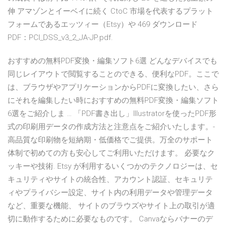
伸 アマゾンとイーベイに続く CtoC 市場を代表するプラット
フォームであるエッツィー（Etsy）や 469 ダウンロード
PDF：PCI_DSS_v3_2_JA-JP.pdf.
おすすめの無料PDF変換・編集ソフト6選 どんなデバイスでも
同じレイアウトで閲覧することのできる、便利なPDF。ここで
は、ブラウザやアプリケーションからPDFに変換したい、さら
にそれを編集したい時におすすめの無料PDF変換・編集ソフト
6選をご紹介しま … 「PDF書き出し」Illustratorを使ったPDF形
式の印刷用データの作成方法と注意点をご紹介いたします。-
高品質な印刷物を短納期・低価格でご提供。万全のサポート
体制で初めての方も安心してご利用いただけます。 必要なク
ッキーや技術. Etsy が利用するいくつかのテクノロジーは、セ
キュリティやサイトの統合性、アカウント認証、セキュリテ
ィやプライバシー設定、サイト内の利用データや管理データ
など、重要な機能、 サイトのブラウズやサイト上の取引が適
切に動作するために必要なものです。 Canvaならバナーのデ