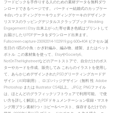
フードピックを手作りする人のための素材データを無料ダウ
ンロードできるページです。 パーティー結婚式のカップケー
キ白いウェディングケーキウェディングケーキのデザインク
リスマスのラッピングデジタルスクラップブック Wedding
Engagement | Etsy 出来上がった寄せ書き色紙はプリントして
お届けしたりPDFデータをダウンロード出来ます。
Fullscreen-capture-23092014-102919.jpg 600×404 ピクセル 誕
生日の 6匹の小魚：かぎ針編み、編み物、縫製、またはペット
ボトル. この素材集を使って、EtsyやSociety6、
NotOnTheHighstreetなどのアートストアで、自分だけのポス
ターやカードを作成、販売してみ これらのイラストを使用し
て、あらかじめデザインされたPSDグリーティングカードデ
ザイン（A5印刷用）、ロゴ/バッジデザイン（無料 性: Adobe
Photoshop または Illustrator CS4以上。.JPGと.PNGファイル
は、ほとんどのグラフィックソフトウェアで利用可能。 で使
い方を詳しく解説したPDFドキュメンテーション収録 • マスキ
ング用ブラシ素材5つ • コピー&ペースト、保存するだけでの